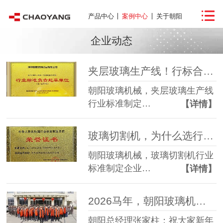
产品中心
案例中心
关于朝阳
企业动态
夹层玻璃生产线！行标合规，才是承接工程大单的核心底气。
朝阳玻璃机械，夹层玻璃生产线
行业标准制定…
【详情】
玻璃切割机，为什么选行标？｜玻璃切割机行业标准制定企业
朝阳玻璃机械，玻璃切割机行业
标准制定企业…
【详情】
2026马年，朝阳玻璃机械总经理致辞
朝阳总经理张家柱：祝大家新年