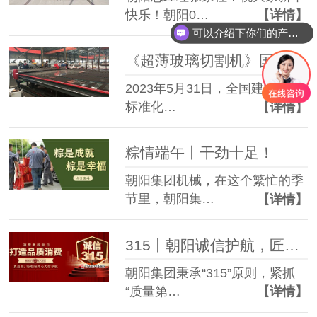
快乐！朝阳0…
【详情】
可以介绍下你们的产品么
《超薄玻璃切割机》国家标准审查会、两项玻璃装备行业标准启动会召开
2023年5月31日，全国建材装备
标准化…
【详情】
粽情端午丨干劲十足！
朝阳集团机械，在这个繁忙的季
节里，朝阳集…
【详情】
315丨朝阳诚信护航，匠造品质
朝阳集团秉承“315”原则，紧抓
“质量第…
【详情】