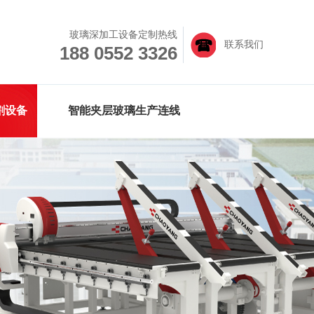
玻璃深加工设备定制热线
联系我们
188 0552 3326
割设备
智能夹层玻璃生产连线