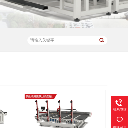
联系电话
在线留言