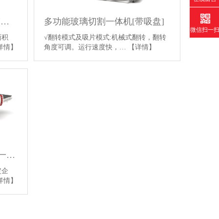
多功能玻璃切割一体机[不带吸盘]
多功能玻璃切割一体机[带吸盘]
微信扫一
面积
√翻转模式及吸片模式:机械式翻转，翻转
详情】
角度可调。运行速度快，…
【详情】
多功能玻璃切割纸质打打码一体机
定企
详情】