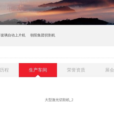
玻璃自动上片机
朝阳集团切割机
历程
生产车间
荣誉资质
展
大型激光切割机_2