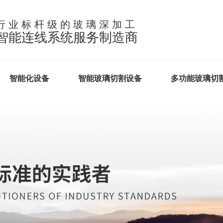
行业标杆级的玻璃深加工
智能连线系统服务制造商
智能化设备
智能玻璃切割设备
多功能玻璃切