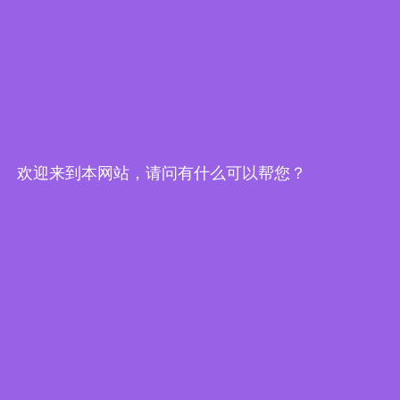
信息化管理 资源优效率高
欢迎来到本网站，请问有什么可以帮您？
搭建PLM、ERP、MES、CRM、智能物流、
资金管理、信用销售等信息管理系统打造智
慧工厂，以市场、客户为核心，对产品生产
管理周期全面掌控，提高资源利用率，践行
人人抓品质。