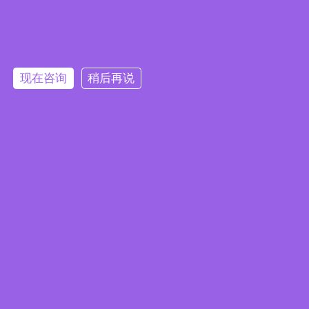
热品推荐
/ HOT PRODUCT
现在咨询
稍后再说
智能切割成套设备
多功能玻璃切割一体机[不带吸盘]
服务热线：
188 0552 3326
公司地址：安徽省蚌埠市淮上区工业园双墩路2629号
蚌埠朝阳玻璃机械有限公司 网站版权注册 仿冒必究!
网站地图
拨号咨询
玻璃加工线
产品中心
网站首页